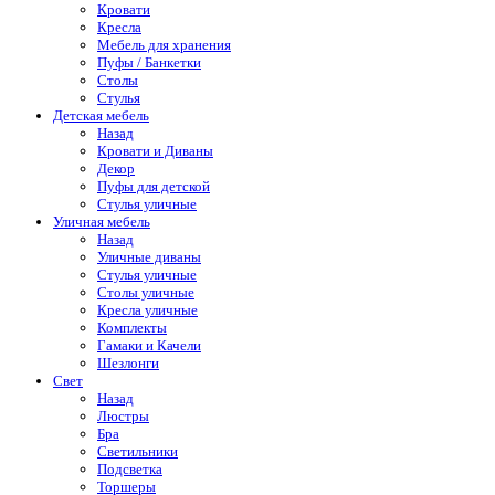
Кровати
Кресла
Мебель для хранения
Пуфы / Банкетки
Столы
Стулья
Детская мебель
Назад
Кровати и Диваны
Декор
Пуфы для детской
Стулья уличные
Уличная мебель
Назад
Уличные диваны
Стулья уличные
Столы уличные
Кресла уличные
Комплекты
Гамаки и Качели
Шезлонги
Свет
Назад
Люстры
Бра
Светильники
Подсветка
Торшеры