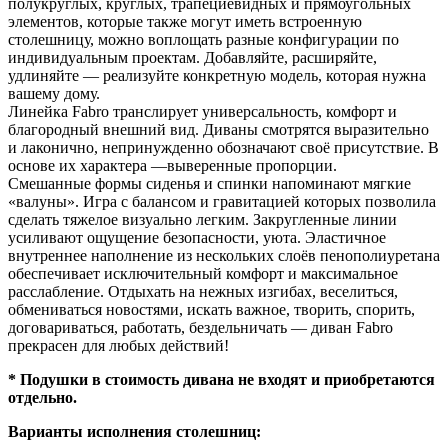
полукруглых, круглых, трапециевидных и прямоугольных
элементов, которые также могут иметь встроенную
столешницу, можно воплощать разные конфигурации по
индивидуальным проектам. Добавляйте, расширяйте,
удлиняйте — реализуйте конкретную модель, которая нужна
вашему дому.
Линейка Fabro транслирует универсальность, комфорт и
благородный внешний вид. Диваны смотрятся выразительно
и лаконично, непринужденно обозначают своё присутствие. В
основе их характера —выверенные пропорции.
Смешанные формы сиденья и спинки напоминают мягкие
«валуны». Игра с балансом и гравитацией которых позволила
сделать тяжелое визуально легким. Закругленные линии
усиливают ощущение безопасности, уюта. Эластичное
внутреннее наполнение из нескольких слоёв пенополиуретана
обеспечивает исключительный комфорт и максимальное
расслабление. Отдыхать на нежных изгибах, веселиться,
обмениваться новостями, искать важное, творить, спорить,
договариваться, работать, бездельничать — диван Fabro
прекрасен для любых действий!
* Подушки в стоимость дивана не входят и приобретаются
отдельно.
Варианты исполнения столешниц: