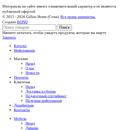
Материалы на сайте имеют ознакомительный характер и не являются
публичной офертой.
© 2015 - 2026 Gillini Home (Сочи).
Все права защищены.
Создано
BOND
Поиск
Начните печатать, чтобы увидеть продукты, которые вы ищете.
Закрыть
Каталог
Информация
Магазин
Назад
О нас
Новости
Проекты
Клиентам
Назад
Доставка и сборка
Подарочный сертификат
Полезная информация
Дизайнерам
Контакты
Мебель
Назад
Диваны