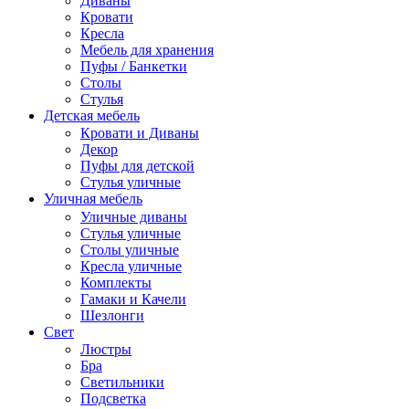
Диваны
Кровати
Кресла
Мебель для хранения
Пуфы / Банкетки
Столы
Стулья
Детская мебель
Кровати и Диваны
Декор
Пуфы для детской
Стулья уличные
Уличная мебель
Уличные диваны
Стулья уличные
Столы уличные
Кресла уличные
Комплекты
Гамаки и Качели
Шезлонги
Свет
Люстры
Бра
Светильники
Подсветка