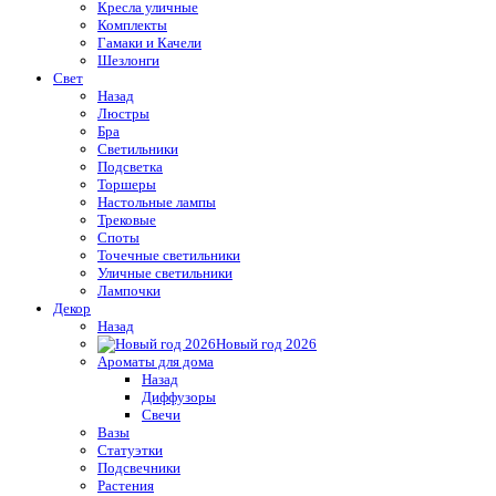
Кресла уличные
Комплекты
Гамаки и Качели
Шезлонги
Свет
Назад
Люстры
Бра
Светильники
Подсветка
Торшеры
Настольные лампы
Трековые
Споты
Точечные светильники
Уличные светильники
Лампочки
Декор
Назад
Новый год 2026
Ароматы для дома
Назад
Диффузоры
Свечи
Вазы
Статуэтки
Подсвечники
Растения