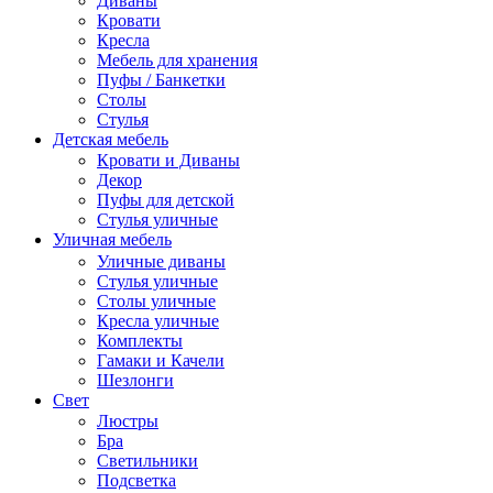
Диваны
Кровати
Кресла
Мебель для хранения
Пуфы / Банкетки
Столы
Стулья
Детская мебель
Кровати и Диваны
Декор
Пуфы для детской
Стулья уличные
Уличная мебель
Уличные диваны
Стулья уличные
Столы уличные
Кресла уличные
Комплекты
Гамаки и Качели
Шезлонги
Свет
Люстры
Бра
Светильники
Подсветка