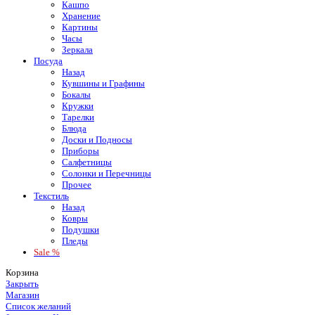
Кашпо
Хранение
Картины
Часы
Зеркала
Посуда
Назад
Кувшины и Графины
Бокалы
Кружки
Тарелки
Блюда
Доски и Подносы
Приборы
Салфетницы
Солонки и Перечницы
Прочее
Текстиль
Назад
Ковры
Подушки
Пледы
Sale %
Корзина
Закрыть
Магазин
Список желаний