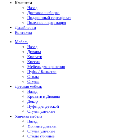
Клиентам
Назад
Доставка и сборка
Подарочный сертификат
Полезная информация
Дизайнерам
Контакты
Мебель
Назад
Диваны
Кровати
Кресла
Мебель для хранения
Пуфы / Банкетки
Столы
Стулья
Детская мебель
Назад
Кровати и Диваны
Декор
Пуфы для детской
Стулья уличные
Уличная мебель
Назад
Уличные диваны
Стулья уличные
Столы уличные