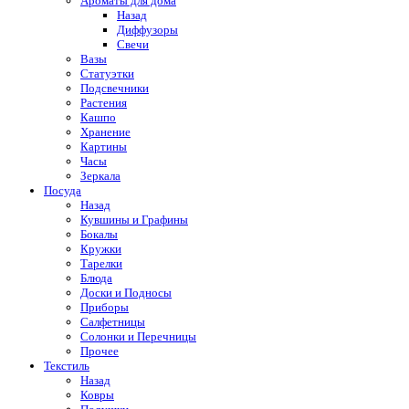
Ароматы для дома
Назад
Диффузоры
Свечи
Вазы
Статуэтки
Подсвечники
Растения
Кашпо
Хранение
Картины
Часы
Зеркала
Посуда
Назад
Кувшины и Графины
Бокалы
Кружки
Тарелки
Блюда
Доски и Подносы
Приборы
Салфетницы
Солонки и Перечницы
Прочее
Текстиль
Назад
Ковры