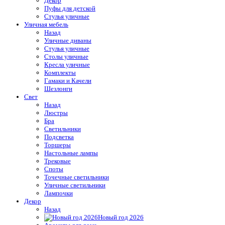
Декор
Пуфы для детской
Стулья уличные
Уличная мебель
Назад
Уличные диваны
Стулья уличные
Столы уличные
Кресла уличные
Комплекты
Гамаки и Качели
Шезлонги
Свет
Назад
Люстры
Бра
Светильники
Подсветка
Торшеры
Настольные лампы
Трековые
Споты
Точечные светильники
Уличные светильники
Лампочки
Декор
Назад
Новый год 2026