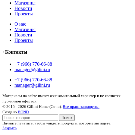
Магазины
Новости
Проекты
О нас
Магазины
Новости
Проекты
· Контакты
+7 (966) 770-66-88
manager@gilini.ru
+7 (966) 770-66-88
manager@gilini.ru
Материалы на сайте имеют ознакомительный характер и не являются
публичной офертой.
© 2015 - 2026 Gillini Home (Сочи).
Все права защищены.
Создано
BOND
Поиск
Начните печатать, чтобы увидеть продукты, которые вы ищете.
Закрыть