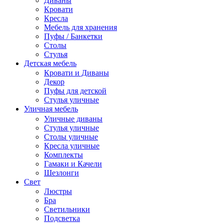
Диваны
Кровати
Кресла
Мебель для хранения
Пуфы / Банкетки
Столы
Стулья
Детская мебель
Кровати и Диваны
Декор
Пуфы для детской
Стулья уличные
Уличная мебель
Уличные диваны
Стулья уличные
Столы уличные
Кресла уличные
Комплекты
Гамаки и Качели
Шезлонги
Свет
Люстры
Бра
Светильники
Подсветка