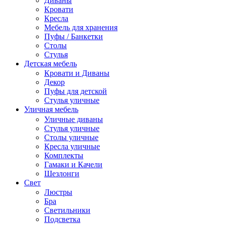
Диваны
Кровати
Кресла
Мебель для хранения
Пуфы / Банкетки
Столы
Стулья
Детская мебель
Кровати и Диваны
Декор
Пуфы для детской
Стулья уличные
Уличная мебель
Уличные диваны
Стулья уличные
Столы уличные
Кресла уличные
Комплекты
Гамаки и Качели
Шезлонги
Свет
Люстры
Бра
Светильники
Подсветка