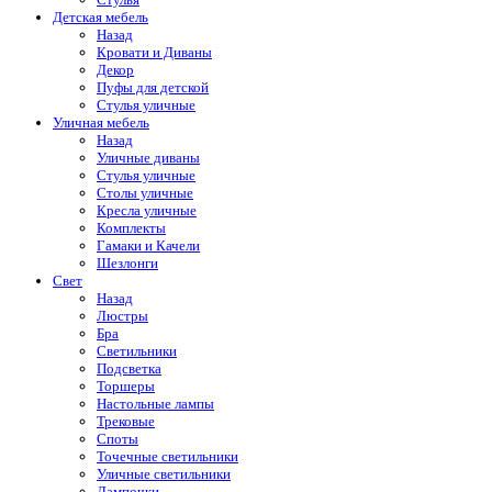
Детская мебель
Назад
Кровати и Диваны
Декор
Пуфы для детской
Стулья уличные
Уличная мебель
Назад
Уличные диваны
Стулья уличные
Столы уличные
Кресла уличные
Комплекты
Гамаки и Качели
Шезлонги
Свет
Назад
Люстры
Бра
Светильники
Подсветка
Торшеры
Настольные лампы
Трековые
Споты
Точечные светильники
Уличные светильники
Лампочки