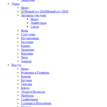
Декор
Назад
Новый год 2026
Ароматы для дома
Назад
Диффузоры
Свечи
Вазы
Статуэтки
Подсвечники
Растения
Кашпо
Хранение
Картины
Часы
Зеркала
Посуда
Назад
Кувшины и Графины
Бокалы
Кружки
Тарелки
Блюда
Доски и Подносы
Приборы
Салфетницы
Солонки и Перечницы
Прочее