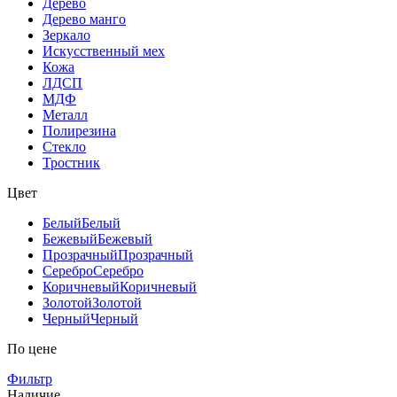
Дерево
Дерево манго
Зеркало
Искусственный мех
Кожа
ЛДСП
МДФ
Металл
Полирезина
Стекло
Тростник
Цвет
Белый
Белый
Бежевый
Бежевый
Прозрачный
Прозрачный
Серебро
Серебро
Коричневый
Коричневый
Золотой
Золотой
Черный
Черный
По цене
Фильтр
Наличие