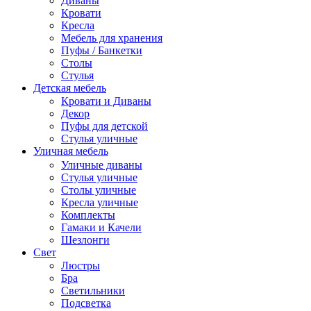
Диваны
Кровати
Кресла
Мебель для хранения
Пуфы / Банкетки
Столы
Стулья
Детская мебель
Кровати и Диваны
Декор
Пуфы для детской
Стулья уличные
Уличная мебель
Уличные диваны
Стулья уличные
Столы уличные
Кресла уличные
Комплекты
Гамаки и Качели
Шезлонги
Свет
Люстры
Бра
Светильники
Подсветка