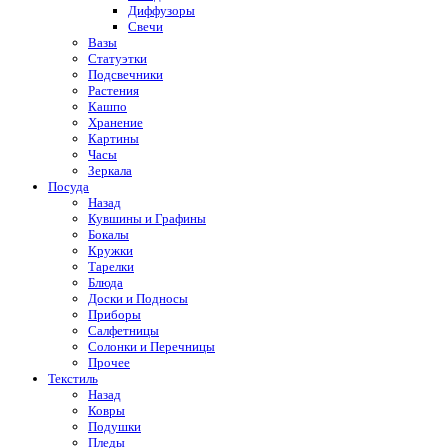
Диффузоры
Свечи
Вазы
Статуэтки
Подсвечники
Растения
Кашпо
Хранение
Картины
Часы
Зеркала
Посуда
Назад
Кувшины и Графины
Бокалы
Кружки
Тарелки
Блюда
Доски и Подносы
Приборы
Салфетницы
Солонки и Перечницы
Прочее
Текстиль
Назад
Ковры
Подушки
Пледы