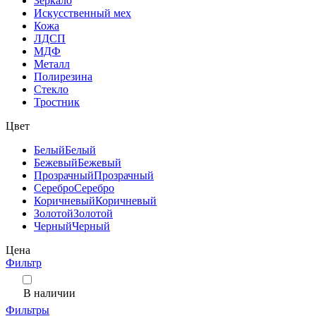
Зеркало
Искусственный мех
Кожа
ЛДСП
МДФ
Металл
Полирезина
Стекло
Тростник
Цвет
Белый
Белый
Бежевый
Бежевый
Прозрачный
Прозрачный
Серебро
Серебро
Коричневый
Коричневый
Золотой
Золотой
Черный
Черный
Цена
Фильтр
В наличии
Фильтры