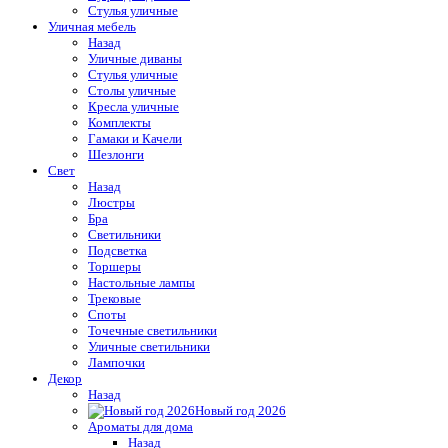
Стулья уличные
Уличная мебель
Назад
Уличные диваны
Стулья уличные
Столы уличные
Кресла уличные
Комплекты
Гамаки и Качели
Шезлонги
Свет
Назад
Люстры
Бра
Светильники
Подсветка
Торшеры
Настольные лампы
Трековые
Споты
Точечные светильники
Уличные светильники
Лампочки
Декор
Назад
Новый год 2026
Ароматы для дома
Назад