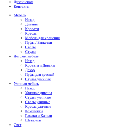
Дизайнерам
Контакты
Мебель
Назад
Диваны
Кровати
Кресла
Мебель для хранения
Пуфы / Банкетки
Столы
Стулья
Детская мебель
Назад
Кровати и Диваны
Декор
Пуфы для детской
Стулья уличные
Уличная мебель
Назад
Уличные диваны
Стулья уличные
Столы уличные
Кресла уличные
Комплекты
Гамаки и Качели
Шезлонги
Свет