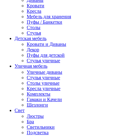
Диваны
Кровати
Кресла
Мебель для хранения
Пуфы / Банкетки
Столы
Стулья
Детская мебель
Кровати и Диваны
Декор
Пуфы для детской
Стулья уличные
Уличная мебель
Уличные диваны
Стулья уличные
Столы уличные
Кресла уличные
Комплекты
Гамаки и Качели
Шезлонги
Свет
Люстры
Бра
Светильники
Подсветка