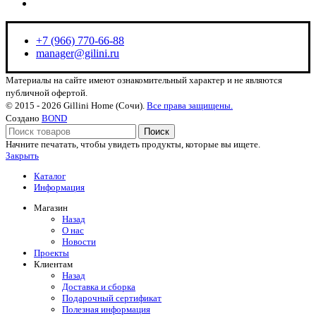
manager@gilini.ru
+7 (966) 770-66-88
manager@gilini.ru
Материалы на сайте имеют ознакомительный характер и не являются
публичной офертой.
© 2015 - 2026 Gillini Home (Сочи).
Все права защищены.
Создано
BOND
Поиск
Начните печатать, чтобы увидеть продукты, которые вы ищете.
Закрыть
Каталог
Информация
Магазин
Назад
О нас
Новости
Проекты
Клиентам
Назад
Доставка и сборка
Подарочный сертификат
Полезная информация