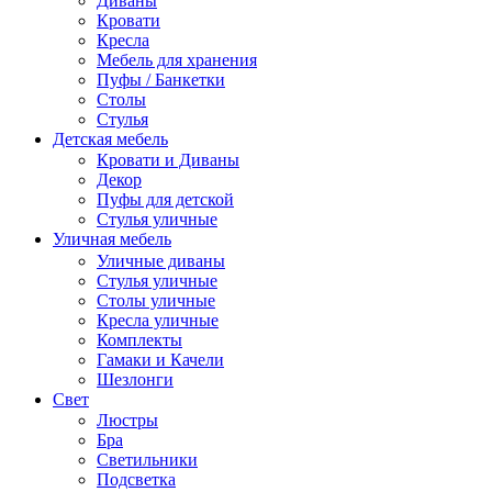
Диваны
Кровати
Кресла
Мебель для хранения
Пуфы / Банкетки
Столы
Стулья
Детская мебель
Кровати и Диваны
Декор
Пуфы для детской
Стулья уличные
Уличная мебель
Уличные диваны
Стулья уличные
Столы уличные
Кресла уличные
Комплекты
Гамаки и Качели
Шезлонги
Свет
Люстры
Бра
Светильники
Подсветка