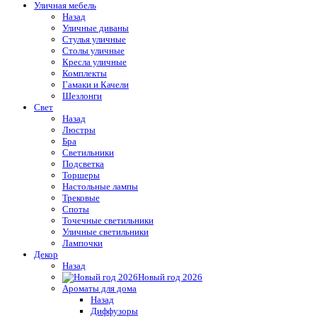
Уличная мебель
Назад
Уличные диваны
Стулья уличные
Столы уличные
Кресла уличные
Комплекты
Гамаки и Качели
Шезлонги
Свет
Назад
Люстры
Бра
Светильники
Подсветка
Торшеры
Настольные лампы
Трековые
Споты
Точечные светильники
Уличные светильники
Лампочки
Декор
Назад
Новый год 2026
Ароматы для дома
Назад
Диффузоры