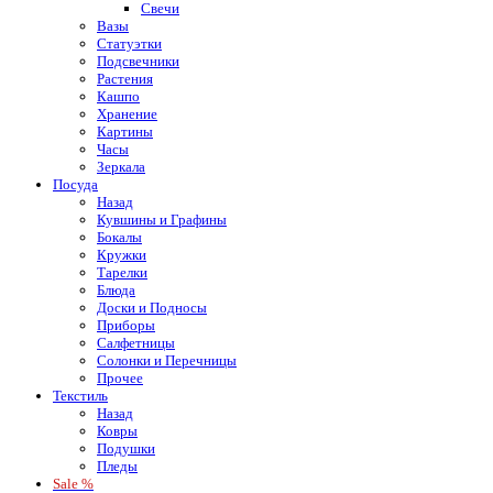
Свечи
Вазы
Статуэтки
Подсвечники
Растения
Кашпо
Хранение
Картины
Часы
Зеркала
Посуда
Назад
Кувшины и Графины
Бокалы
Кружки
Тарелки
Блюда
Доски и Подносы
Приборы
Салфетницы
Солонки и Перечницы
Прочее
Текстиль
Назад
Ковры
Подушки
Пледы
Sale %