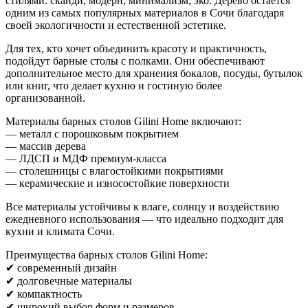
стилями: сканди, модерн, минимализм, эко. Дерево остаётся
одним из самых популярных материалов в Сочи благодаря
своей экологичности и естественной эстетике.
Для тех, кто хочет объединить красоту и практичность,
подойдут барные столы с полками. Они обеспечивают
дополнительное место для хранения бокалов, посуды, бутылок
или книг, что делает кухню и гостиную более
организованной.
Материалы барных столов Gilini Home включают:
— металл с порошковым покрытием
— массив дерева
— ЛДСП и МДФ премиум-класса
— столешницы с влагостойкими покрытиями
— керамические и износостойкие поверхности
Все материалы устойчивы к влаге, солнцу и воздействию
ежедневного использования — что идеально подходит для
кухни и климата Сочи.
Преимущества барных столов Gilini Home:
✔ современный дизайн
✔ долговечные материалы
✔ компактность
✔ широкий выбор форм и размеров