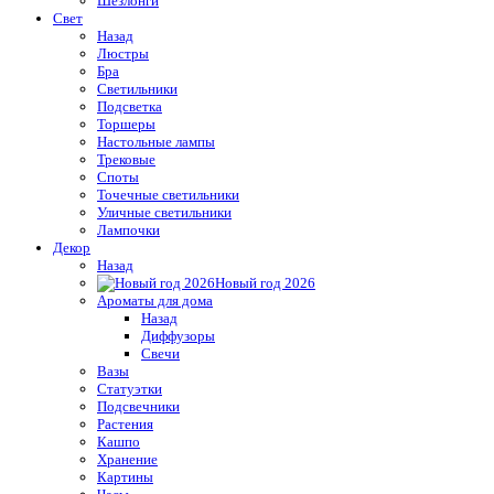
Шезлонги
Свет
Назад
Люстры
Бра
Светильники
Подсветка
Торшеры
Настольные лампы
Трековые
Споты
Точечные светильники
Уличные светильники
Лампочки
Декор
Назад
Новый год 2026
Ароматы для дома
Назад
Диффузоры
Свечи
Вазы
Статуэтки
Подсвечники
Растения
Кашпо
Хранение
Картины