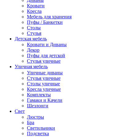
Диваны
Кровати
Кресла
Мебель для хранения
Пуфы / Банкетки
Столы
Стулья
Детская мебель
Кровати и Диваны
Декор
Пуфы для детской
Стулья уличные
Уличная мебель
Уличные диваны
Стулья уличные
Столы уличные
Кресла уличные
Комплекты
Гамаки и Качели
Шезлонги
Свет
Люстры
Бра
Светильники
Подсветка