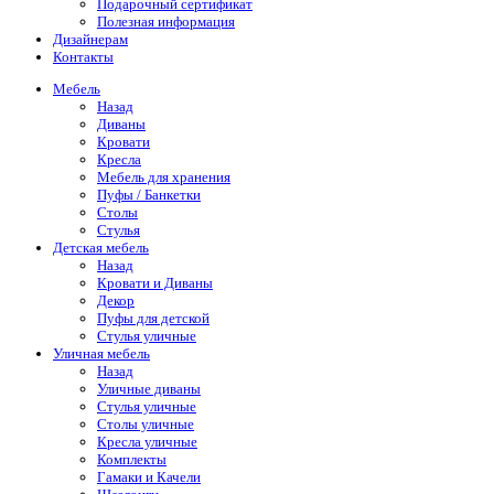
Подарочный сертификат
Полезная информация
Дизайнерам
Контакты
Мебель
Назад
Диваны
Кровати
Кресла
Мебель для хранения
Пуфы / Банкетки
Столы
Стулья
Детская мебель
Назад
Кровати и Диваны
Декор
Пуфы для детской
Стулья уличные
Уличная мебель
Назад
Уличные диваны
Стулья уличные
Столы уличные
Кресла уличные
Комплекты
Гамаки и Качели