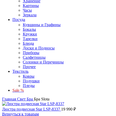
Хранение
Картины
Часы
Зеркала
Посуда
Кувшины и Графины
Бокалы
Кружки
Тарелки
Блюда
Доски и Подносы
Приборы
Салфетницы
Солонки и Перечницы
Прочее
Текстиль
Ковры
Подушки
Пледы
Sale %
Главная
Свет
Бра
Бра Slota
Люстра подвесная Star LSP-8337
19 990
₽
Вернуться к товарам