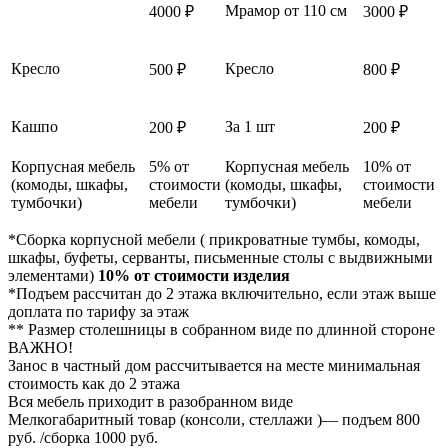
Мрамор от 110 см
4000 ₽
3000 ₽
Кресло
Кресло
500 ₽
800 ₽
Кашпо
За 1 шт
200 ₽
200 ₽
Корпусная мебель
5% от
Корпусная мебель
10% от
(комоды, шкафы,
стоимости
(комоды, шкафы,
стоимости
тумбочки)
мебели
тумбочки)
мебели
*Сборка корпусной мебели ( прикроватные тумбы, комоды,
шкафы, буфеты, серванты, письменные столы с выдвижными
элементами)
10% от стоимости изделия
*Подъем рассчитан до 2 этажа включительно, если этаж выше
доплата по тарифу за этаж
** Размер столешницы в собранном виде по длинной стороне
ВАЖНО!
Занос в частный дом рассчитывается на месте минимальная
стоимость как до 2 этажа
Вся мебель приходит в разобранном виде
Мелкогабаритный товар (консоли, стеллажи )— подъем 800
руб. /сборка 1000 руб.