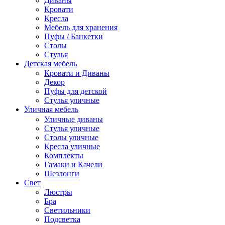
Диваны
Кровати
Кресла
Мебель для хранения
Пуфы / Банкетки
Столы
Стулья
Детская мебель
Кровати и Диваны
Декор
Пуфы для детской
Стулья уличные
Уличная мебель
Уличные диваны
Стулья уличные
Столы уличные
Кресла уличные
Комплекты
Гамаки и Качели
Шезлонги
Свет
Люстры
Бра
Светильники
Подсветка