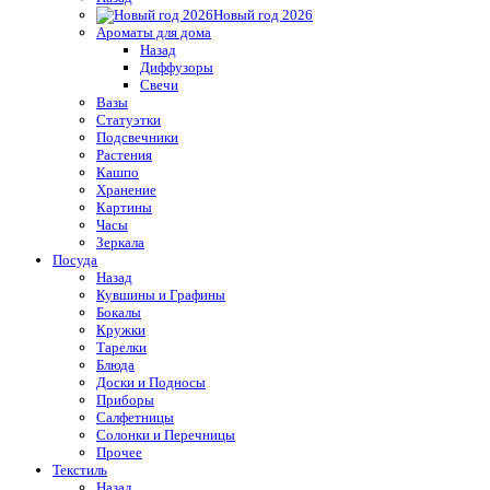
Новый год 2026
Ароматы для дома
Назад
Диффузоры
Свечи
Вазы
Статуэтки
Подсвечники
Растения
Кашпо
Хранение
Картины
Часы
Зеркала
Посуда
Назад
Кувшины и Графины
Бокалы
Кружки
Тарелки
Блюда
Доски и Подносы
Приборы
Салфетницы
Солонки и Перечницы
Прочее
Текстиль
Назад