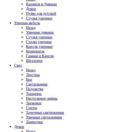
Кровати и Диваны
Декор
Пуфы для детской
Стулья уличные
Уличная мебель
Назад
Уличные диваны
Стулья уличные
Столы уличные
Кресла уличные
Комплекты
Гамаки и Качели
Шезлонги
Свет
Назад
Люстры
Бра
Светильники
Подсветка
Торшеры
Настольные лампы
Трековые
Споты
Точечные светильники
Уличные светильники
Лампочки
Декор
Назад