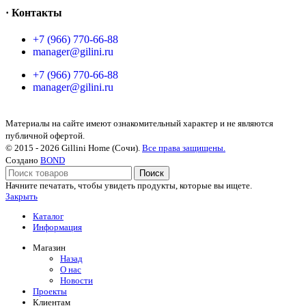
· Контакты
+7 (966) 770-66-88
manager@gilini.ru
+7 (966) 770-66-88
manager@gilini.ru
Материалы на сайте имеют ознакомительный характер и не являются
публичной офертой.
© 2015 - 2026 Gillini Home (Сочи).
Все права защищены.
Создано
BOND
Поиск
Начните печатать, чтобы увидеть продукты, которые вы ищете.
Закрыть
Каталог
Информация
Магазин
Назад
О нас
Новости
Проекты
Клиентам