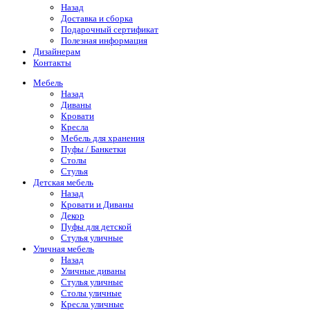
Назад
Доставка и сборка
Подарочный сертификат
Полезная информация
Дизайнерам
Контакты
Мебель
Назад
Диваны
Кровати
Кресла
Мебель для хранения
Пуфы / Банкетки
Столы
Стулья
Детская мебель
Назад
Кровати и Диваны
Декор
Пуфы для детской
Стулья уличные
Уличная мебель
Назад
Уличные диваны
Стулья уличные
Столы уличные
Кресла уличные