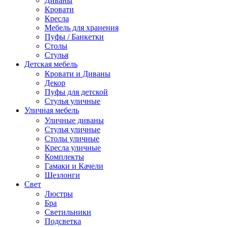
Диваны
Кровати
Кресла
Мебель для хранения
Пуфы / Банкетки
Столы
Стулья
Детская мебель
Кровати и Диваны
Декор
Пуфы для детской
Стулья уличные
Уличная мебель
Уличные диваны
Стулья уличные
Столы уличные
Кресла уличные
Комплекты
Гамаки и Качели
Шезлонги
Свет
Люстры
Бра
Светильники
Подсветка