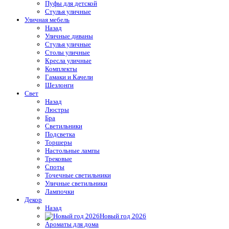
Пуфы для детской
Стулья уличные
Уличная мебель
Назад
Уличные диваны
Стулья уличные
Столы уличные
Кресла уличные
Комплекты
Гамаки и Качели
Шезлонги
Свет
Назад
Люстры
Бра
Светильники
Подсветка
Торшеры
Настольные лампы
Трековые
Споты
Точечные светильники
Уличные светильники
Лампочки
Декор
Назад
Новый год 2026
Ароматы для дома