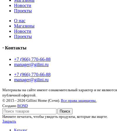
Магазины
Новости
Проекты
О нас
Магазины
Новости
Проекты
· Контакты
+7 (966) 770-66-88
manager@gilini.ru
+7 (966) 770-66-88
manager@gilini.ru
Материалы на сайте имеют ознакомительный характер и не являются
публичной офертой.
© 2015 - 2026 Gillini Home (Сочи).
Все права защищены.
Создано
BOND
Поиск
Начните печатать, чтобы увидеть продукты, которые вы ищете.
Закрыть
Каталог