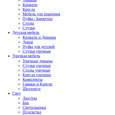
Диваны
Кровати
Кресла
Мебель для хранения
Пуфы / Банкетки
Столы
Стулья
Детская мебель
Кровати и Диваны
Декор
Пуфы для детской
Стулья уличные
Уличная мебель
Уличные диваны
Стулья уличные
Столы уличные
Кресла уличные
Комплекты
Гамаки и Качели
Шезлонги
Свет
Люстры
Бра
Светильники
Подсветка