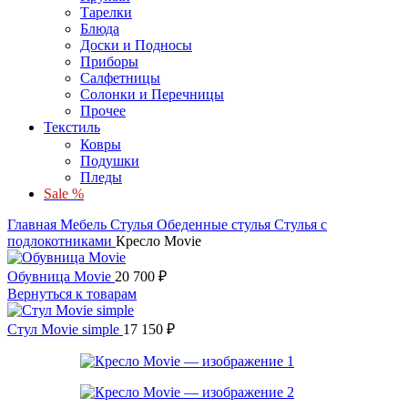
Тарелки
Блюда
Доски и Подносы
Приборы
Салфетницы
Солонки и Перечницы
Прочее
Текстиль
Ковры
Подушки
Пледы
Sale %
Главная
Мебель
Стулья
Обеденные стулья
Стулья с
подлокотниками
Кресло Movie
Обувница Movie
20 700
₽
Вернуться к товарам
Стул Movie simple
17 150
₽