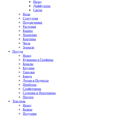
Назад
Диффузоры
Свечи
Вазы
Статуэтки
Подсвечники
Растения
Кашпо
Хранение
Картины
Часы
Зеркала
Посуда
Назад
Кувшины и Графины
Бокалы
Кружки
Тарелки
Блюда
Доски и Подносы
Приборы
Салфетницы
Солонки и Перечницы
Прочее
Текстиль
Назад
Ковры
Подушки