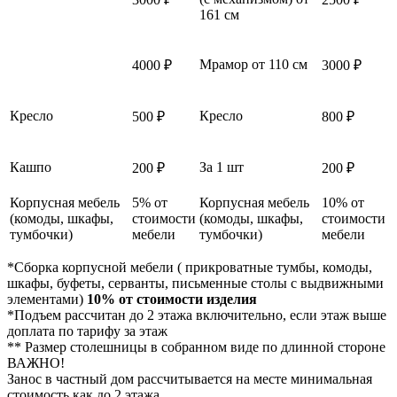
161 см
Мрамор от 110 см
4000 ₽
3000 ₽
Кресло
Кресло
500 ₽
800 ₽
Кашпо
За 1 шт
200 ₽
200 ₽
Корпусная мебель
5% от
Корпусная мебель
10% от
(комоды, шкафы,
стоимости
(комоды, шкафы,
стоимости
тумбочки)
мебели
тумбочки)
мебели
*Сборка корпусной мебели ( прикроватные тумбы, комоды,
шкафы, буфеты, серванты, письменные столы с выдвижными
элементами)
10% от стоимости изделия
*Подъем рассчитан до 2 этажа включительно, если этаж выше
доплата по тарифу за этаж
** Размер столешницы в собранном виде по длинной стороне
ВАЖНО!
Занос в частный дом рассчитывается на месте минимальная
стоимость как до 2 этажа