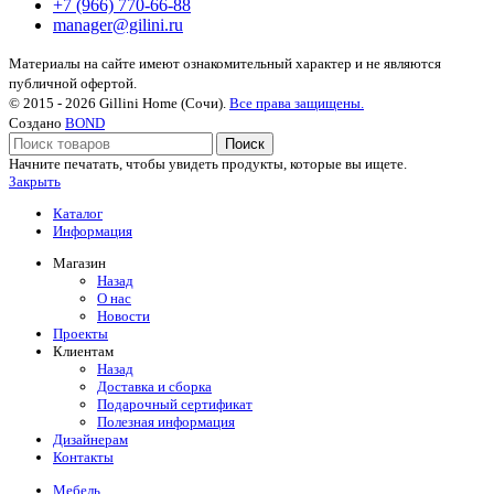
+7 (966) 770-66-88
manager@gilini.ru
Материалы на сайте имеют ознакомительный характер и не являются
публичной офертой.
© 2015 - 2026 Gillini Home (Сочи).
Все права защищены.
Создано
BOND
Поиск
Начните печатать, чтобы увидеть продукты, которые вы ищете.
Закрыть
Каталог
Информация
Магазин
Назад
О нас
Новости
Проекты
Клиентам
Назад
Доставка и сборка
Подарочный сертификат
Полезная информация
Дизайнерам
Контакты
Мебель