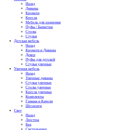
Назад
Диваны
Кровати
Кресла
Мебель для хранения
Пуфы / Банкетки
Столы
Стулья
Детская мебель
Назад
Кровати и Диваны
Декор
Пуфы для детской
Стулья уличные
Уличная мебель
Назад
Уличные диваны
Стулья уличные
Столы уличные
Кресла уличные
Комплекты
Гамаки и Качели
Шезлонги
Свет
Назад
Люстры
Бра
Светильники