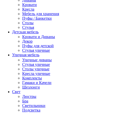
Диваны
Кровати
Кресла
Мебель для хранения
Пуфы / Банкетки
Столы
Стулья
Детская мебель
Кровати и Диваны
Декор
Пуфы для детской
Стулья уличные
Уличная мебель
Уличные диваны
Стулья уличные
Столы уличные
Кресла уличные
Комплекты
Гамаки и Качели
Шезлонги
Свет
Люстры
Бра
Светильники
Подсветка