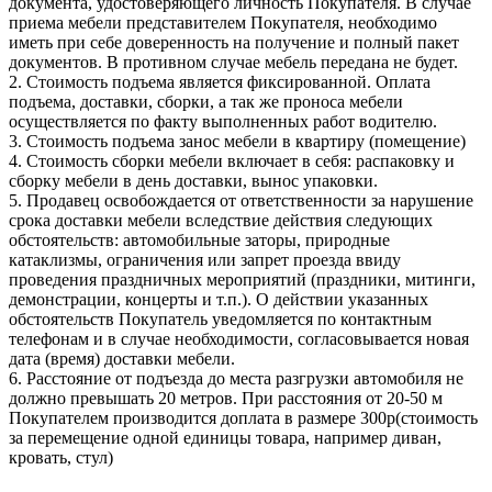
документа, удостоверяющего личность Покупателя. В случае
приема мебели представителем Покупателя, необходимо
иметь при себе доверенность на получение и полный пакет
документов. В противном случае мебель передана не будет.
2. Стоимость подъема является фиксированной. Оплата
подъема, доставки, сборки, а так же проноса мебели
осуществляется по факту выполненных работ водителю.
3. Стоимость подъема занос мебели в квартиру (помещение)
4. Стоимость сборки мебели включает в себя: распаковку и
сборку мебели в день доставки, вынос упаковки.
5. Продавец освобождается от ответственности за нарушение
срока доставки мебели вследствие действия следующих
обстоятельств: автомобильные заторы, природные
катаклизмы, ограничения или запрет проезда ввиду
проведения праздничных мероприятий (праздники, митинги,
демонстрации, концерты и т.п.). О действии указанных
обстоятельств Покупатель уведомляется по контактным
телефонам и в случае необходимости, согласовывается новая
дата (время) доставки мебели.
6. Расстояние от подъезда до места разгрузки автомобиля не
должно превышать 20 метров. При расстояния от 20-50 м
Покупателем производится доплата в размере 300р(стоимость
за перемещение одной единицы товара, например диван,
кровать, стул)