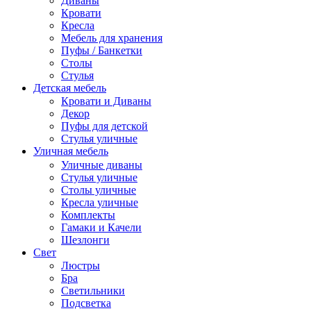
Диваны
Кровати
Кресла
Мебель для хранения
Пуфы / Банкетки
Столы
Стулья
Детская мебель
Кровати и Диваны
Декор
Пуфы для детской
Стулья уличные
Уличная мебель
Уличные диваны
Стулья уличные
Столы уличные
Кресла уличные
Комплекты
Гамаки и Качели
Шезлонги
Свет
Люстры
Бра
Светильники
Подсветка