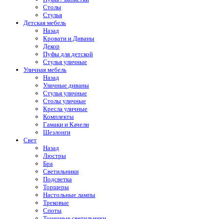
Столы
Стулья
Детская мебель
Назад
Кровати и Диваны
Декор
Пуфы для детской
Стулья уличные
Уличная мебель
Назад
Уличные диваны
Стулья уличные
Столы уличные
Кресла уличные
Комплекты
Гамаки и Качели
Шезлонги
Свет
Назад
Люстры
Бра
Светильники
Подсветка
Торшеры
Настольные лампы
Трековые
Споты
Точечные светильники