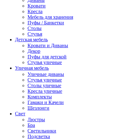
Диваны
Кровати
Кресла
Мебель для хранения
Пуфы / Банкетки
Столы
Стулья
Детская мебель
Кровати и Диваны
Декор
Пуфы для детской
Стулья уличные
Уличная мебель
Уличные диваны
Стулья уличные
Столы уличные
Кресла уличные
Комплекты
Гамаки и Качели
Шезлонги
Свет
Люстры
Бра
Светильники
Подсветка