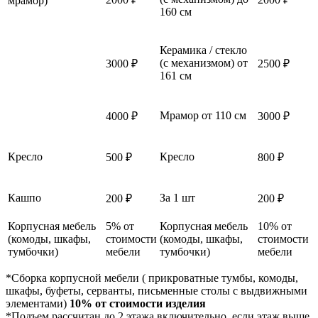
мрамор)
160 см
Керамика / стекло
(с механизмом) от
3000 ₽
2500 ₽
161 см
Мрамор от 110 см
4000 ₽
3000 ₽
Кресло
Кресло
500 ₽
800 ₽
Кашпо
За 1 шт
200 ₽
200 ₽
Корпусная мебель
5% от
Корпусная мебель
10% от
(комоды, шкафы,
стоимости
(комоды, шкафы,
стоимости
тумбочки)
мебели
тумбочки)
мебели
*Сборка корпусной мебели ( прикроватные тумбы, комоды,
шкафы, буфеты, серванты, письменные столы с выдвижными
элементами)
10% от стоимости изделия
*Подъем рассчитан до 2 этажа включительно, если этаж выше