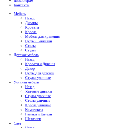
Дизайнерам
Контакты
Мебель
Назад
Диваны
Кровати
Кресла
Мебель для хранения
Пуфы / Банкетки
Столы
Стулья
Детская мебель
Назад
Кровати и Диваны
Декор
Пуфы для детской
Стулья уличные
Уличная мебель
Назад
Уличные диваны
Стулья уличные
Столы уличные
Кресла уличные
Комплекты
Гамаки и Качели
Шезлонги
Свет
Назад