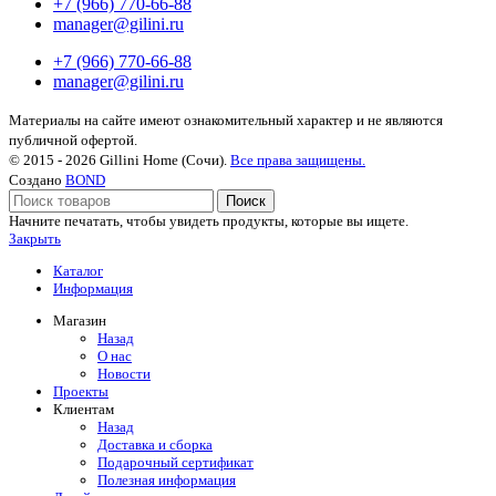
+7 (966) 770-66-88
manager@gilini.ru
+7 (966) 770-66-88
manager@gilini.ru
Материалы на сайте имеют ознакомительный характер и не являются
публичной офертой.
© 2015 - 2026 Gillini Home (Сочи).
Все права защищены.
Создано
BOND
Поиск
Начните печатать, чтобы увидеть продукты, которые вы ищете.
Закрыть
Каталог
Информация
Магазин
Назад
О нас
Новости
Проекты
Клиентам
Назад
Доставка и сборка
Подарочный сертификат
Полезная информация