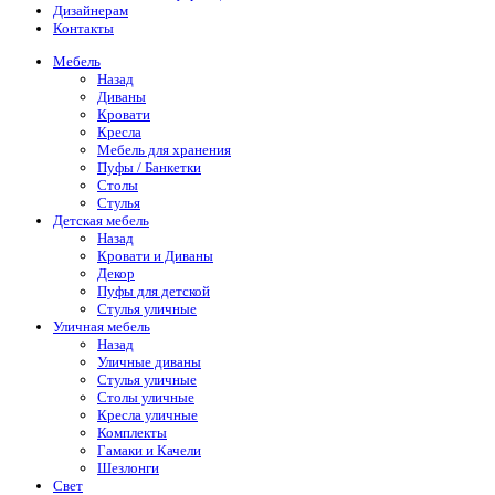
Дизайнерам
Контакты
Мебель
Назад
Диваны
Кровати
Кресла
Мебель для хранения
Пуфы / Банкетки
Столы
Стулья
Детская мебель
Назад
Кровати и Диваны
Декор
Пуфы для детской
Стулья уличные
Уличная мебель
Назад
Уличные диваны
Стулья уличные
Столы уличные
Кресла уличные
Комплекты
Гамаки и Качели
Шезлонги
Свет