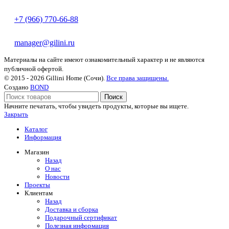
+7 (966) 770-66-88
manager@gilini.ru
Материалы на сайте имеют ознакомительный характер и не являются
публичной офертой.
© 2015 - 2026 Gillini Home (Сочи).
Все права защищены.
Создано
BOND
Поиск
Начните печатать, чтобы увидеть продукты, которые вы ищете.
Закрыть
Каталог
Информация
Магазин
Назад
О нас
Новости
Проекты
Клиентам
Назад
Доставка и сборка
Подарочный сертификат
Полезная информация