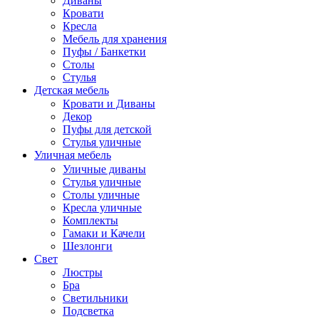
Диваны
Кровати
Кресла
Мебель для хранения
Пуфы / Банкетки
Столы
Стулья
Детская мебель
Кровати и Диваны
Декор
Пуфы для детской
Стулья уличные
Уличная мебель
Уличные диваны
Стулья уличные
Столы уличные
Кресла уличные
Комплекты
Гамаки и Качели
Шезлонги
Свет
Люстры
Бра
Светильники
Подсветка