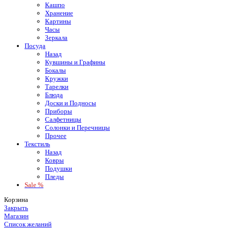
Кашпо
Хранение
Картины
Часы
Зеркала
Посуда
Назад
Кувшины и Графины
Бокалы
Кружки
Тарелки
Блюда
Доски и Подносы
Приборы
Салфетницы
Солонки и Перечницы
Прочее
Текстиль
Назад
Ковры
Подушки
Пледы
Sale %
Корзина
Закрыть
Магазин
Список желаний