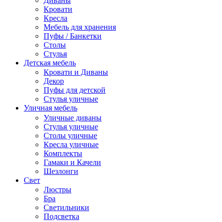
Диваны
Кровати
Кресла
Мебель для хранения
Пуфы / Банкетки
Столы
Стулья
Детская мебель
Кровати и Диваны
Декор
Пуфы для детской
Стулья уличные
Уличная мебель
Уличные диваны
Стулья уличные
Столы уличные
Кресла уличные
Комплекты
Гамаки и Качели
Шезлонги
Свет
Люстры
Бра
Светильники
Подсветка