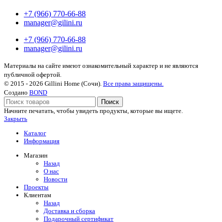
+7 (966) 770-66-88
manager@gilini.ru
+7 (966) 770-66-88
manager@gilini.ru
Материалы на сайте имеют ознакомительный характер и не являются
публичной офертой.
© 2015 - 2026 Gillini Home (Сочи).
Все права защищены.
Создано
BOND
Поиск
Начните печатать, чтобы увидеть продукты, которые вы ищете.
Закрыть
Каталог
Информация
Магазин
Назад
О нас
Новости
Проекты
Клиентам
Назад
Доставка и сборка
Подарочный сертификат