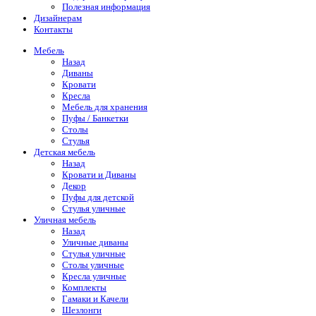
Полезная информация
Дизайнерам
Контакты
Мебель
Назад
Диваны
Кровати
Кресла
Мебель для хранения
Пуфы / Банкетки
Столы
Стулья
Детская мебель
Назад
Кровати и Диваны
Декор
Пуфы для детской
Стулья уличные
Уличная мебель
Назад
Уличные диваны
Стулья уличные
Столы уличные
Кресла уличные
Комплекты
Гамаки и Качели
Шезлонги