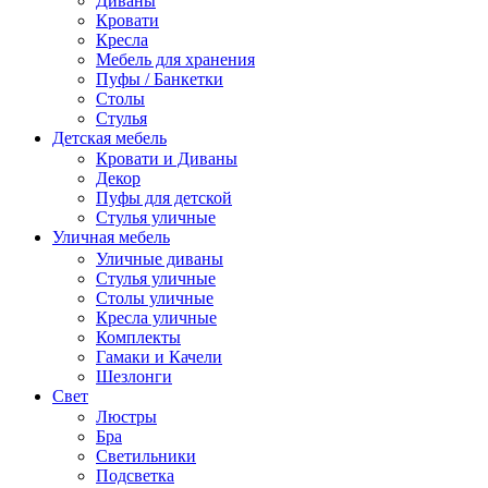
Диваны
Кровати
Кресла
Мебель для хранения
Пуфы / Банкетки
Столы
Стулья
Детская мебель
Кровати и Диваны
Декор
Пуфы для детской
Стулья уличные
Уличная мебель
Уличные диваны
Стулья уличные
Столы уличные
Кресла уличные
Комплекты
Гамаки и Качели
Шезлонги
Свет
Люстры
Бра
Светильники
Подсветка