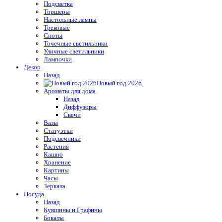
Подсветка
Торшеры
Настольные лампы
Трековые
Споты
Точечные светильники
Уличные светильники
Лампочки
Декор
Назад
Новый год 2026
Ароматы для дома
Назад
Диффузоры
Свечи
Вазы
Статуэтки
Подсвечники
Растения
Кашпо
Хранение
Картины
Часы
Зеркала
Посуда
Назад
Кувшины и Графины
Бокалы