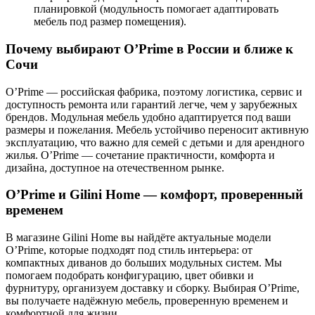
планировкой (модульность помогает адаптировать
мебель под размер помещения).
Почему выбирают O’Prime в России и ближе к
Сочи
O’Prime — российская фабрика, поэтому логистика, сервис и
доступность ремонта или гарантий легче, чем у зарубежных
брендов. Модульная мебель удобно адаптируется под ваши
размеры и пожелания. Мебель устойчиво переносит активную
эксплуатацию, что важно для семей с детьми и для арендного
жилья. O’Prime — сочетание практичности, комфорта и
дизайна, доступное на отечественном рынке.
O’Prime и Gilini Home — комфорт, проверенный
временем
В магазине Gilini Home вы найдёте актуальные модели
O’Prime, которые подходят под стиль интерьера: от
компактных диванов до больших модульных систем. Мы
помогаем подобрать конфигурацию, цвет обивки и
фурнитуру, организуем доставку и сборку. Выбирая O’Prime,
вы получаете надёжную мебель, проверенную временем и
комфортной для жизни.