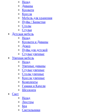
Назад
Диваны
Кровати
Кресла
Мебель для хранения
Пуфы / Банкетки
Столы
Стулья
Детская мебель
Назад
Кровати и Диваны
Декор
Пуфы для детской
Стулья уличные
Уличная мебель
Назад
Уличные диваны
Стулья уличные
Столы уличные
Кресла уличные
Комплекты
Гамаки и Качели
Шезлонги
Свет
Назад
Люстры
Бра
Светильники