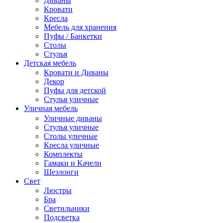
Диваны
Кровати
Кресла
Мебель для хранения
Пуфы / Банкетки
Столы
Стулья
Детская мебель
Кровати и Диваны
Декор
Пуфы для детской
Стулья уличные
Уличная мебель
Уличные диваны
Стулья уличные
Столы уличные
Кресла уличные
Комплекты
Гамаки и Качели
Шезлонги
Свет
Люстры
Бра
Светильники
Подсветка