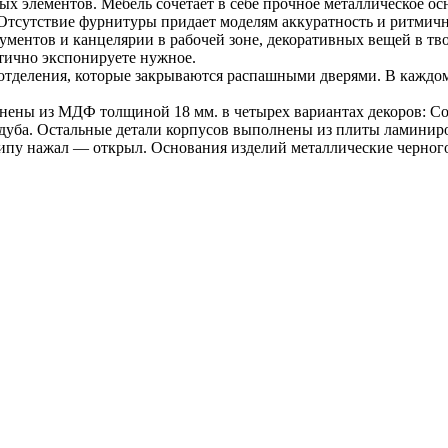
ых элементов. Мебель сочетает в себе прочное металлическое о
тсутствие фурнитуры придает моделям аккуратность и ритмичнос
кументов и канцелярии в рабочей зоне, декоративных вещей в т
тично экспонируете нужное.
отделения, которые закрываются распашными дверями. В каждом
лнены из МДФ толщиной 18 мм. в четырех вариантах декоров: С
уба. Остальные детали корпусов выполнены из плиты ламиниров
ципу нажал — открыл. Основания изделий металлические черног