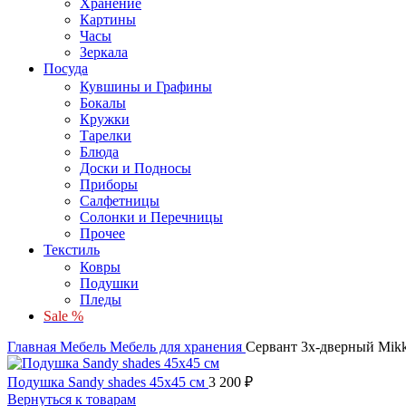
Хранение
Картины
Часы
Зеркала
Посуда
Кувшины и Графины
Бокалы
Кружки
Тарелки
Блюда
Доски и Подносы
Приборы
Салфетницы
Солонки и Перечницы
Прочее
Текстиль
Ковры
Подушки
Пледы
Sale %
Главная
Мебель
Мебель для хранения
Сервант 3х-дверный Mik
Подушка Sandy shades 45х45 см
3 200
₽
Вернуться к товарам