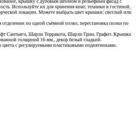
снование, крышку с дубовым шпоном и рельефный фасад с
ть. Используйте их для хранения книг, техники в гостиной,
ворческой локации. Можете выбрать цвет крышки: светлый или
 отделении по одной съёмной полке, перестановка полки по
офт Сантьяго, Шарли Терракота, Шарли Грин, Графит. Крышка
анной толщиной 16 мм., декор белый гладкий.
о цвета с регулируемыми пластиковыми подпятниками.