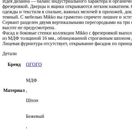
Идея дизайна — баланс индустриального характера и органичн
фрезеровкой. Дверцы и ящики открываются легким нажатием. О
одежды и текстиля в спальне, важных мелочей в прихожей, до
темный. С мебелью Mikko вы грамотно спрячете лишнее и эсте
Сервант разделен двумя вертикальными перегородками на три 
высоте не предусмотрена.
Фасад и боковые стенки коллекции Mikko с фрезеровкой выпо
из МДФ толщиной 16 мм., облицованной строганным шпоном д
Лицевая фурнитура отсутствует, открывание фасадов по прин
Детали
Бренд
ОГОГО
МДФ
Материал
,
Шпон
Бежевый
,