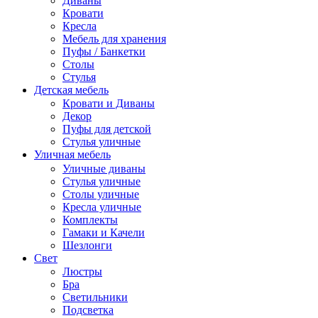
Диваны
Кровати
Кресла
Мебель для хранения
Пуфы / Банкетки
Столы
Стулья
Детская мебель
Кровати и Диваны
Декор
Пуфы для детской
Стулья уличные
Уличная мебель
Уличные диваны
Стулья уличные
Столы уличные
Кресла уличные
Комплекты
Гамаки и Качели
Шезлонги
Свет
Люстры
Бра
Светильники
Подсветка