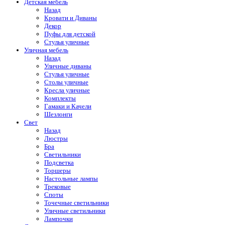
Детская мебель
Назад
Кровати и Диваны
Декор
Пуфы для детской
Стулья уличные
Уличная мебель
Назад
Уличные диваны
Стулья уличные
Столы уличные
Кресла уличные
Комплекты
Гамаки и Качели
Шезлонги
Свет
Назад
Люстры
Бра
Светильники
Подсветка
Торшеры
Настольные лампы
Трековые
Споты
Точечные светильники
Уличные светильники
Лампочки