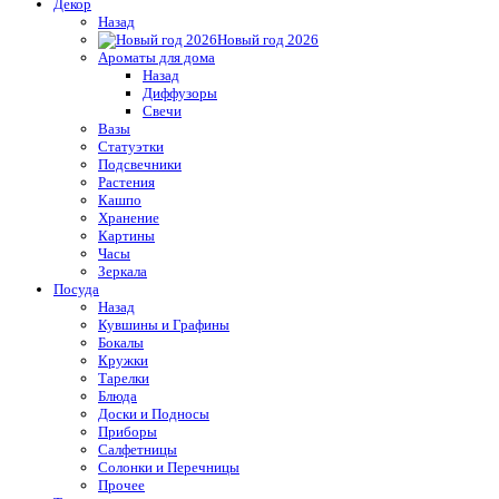
Декор
Назад
Новый год 2026
Ароматы для дома
Назад
Диффузоры
Свечи
Вазы
Статуэтки
Подсвечники
Растения
Кашпо
Хранение
Картины
Часы
Зеркала
Посуда
Назад
Кувшины и Графины
Бокалы
Кружки
Тарелки
Блюда
Доски и Подносы
Приборы
Салфетницы
Солонки и Перечницы
Прочее