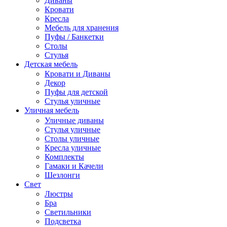
Диваны
Кровати
Кресла
Мебель для хранения
Пуфы / Банкетки
Столы
Стулья
Детская мебель
Кровати и Диваны
Декор
Пуфы для детской
Стулья уличные
Уличная мебель
Уличные диваны
Стулья уличные
Столы уличные
Кресла уличные
Комплекты
Гамаки и Качели
Шезлонги
Свет
Люстры
Бра
Светильники
Подсветка