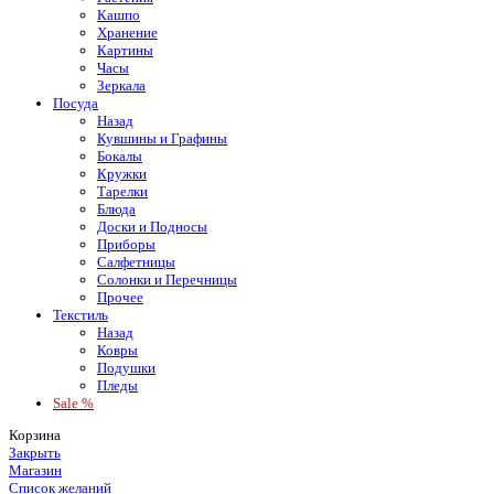
Кашпо
Хранение
Картины
Часы
Зеркала
Посуда
Назад
Кувшины и Графины
Бокалы
Кружки
Тарелки
Блюда
Доски и Подносы
Приборы
Салфетницы
Солонки и Перечницы
Прочее
Текстиль
Назад
Ковры
Подушки
Пледы
Sale %
Корзина
Закрыть
Магазин
Список желаний