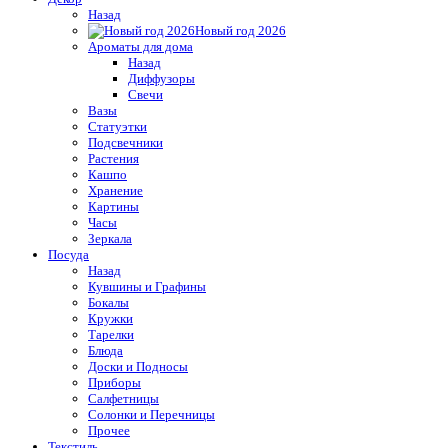
Назад
Новый год 2026
Ароматы для дома
Назад
Диффузоры
Свечи
Вазы
Статуэтки
Подсвечники
Растения
Кашпо
Хранение
Картины
Часы
Зеркала
Посуда
Назад
Кувшины и Графины
Бокалы
Кружки
Тарелки
Блюда
Доски и Подносы
Приборы
Салфетницы
Солонки и Перечницы
Прочее
Текстиль