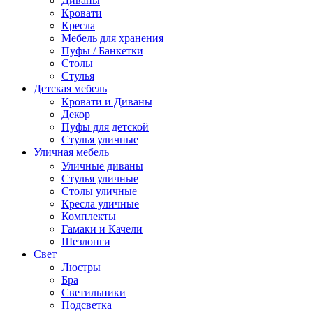
Диваны
Кровати
Кресла
Мебель для хранения
Пуфы / Банкетки
Столы
Стулья
Детская мебель
Кровати и Диваны
Декор
Пуфы для детской
Стулья уличные
Уличная мебель
Уличные диваны
Стулья уличные
Столы уличные
Кресла уличные
Комплекты
Гамаки и Качели
Шезлонги
Свет
Люстры
Бра
Светильники
Подсветка