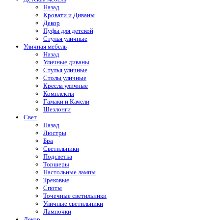
Назад
Кровати и Диваны
Декор
Пуфы для детской
Стулья уличные
Уличная мебель
Назад
Уличные диваны
Стулья уличные
Столы уличные
Кресла уличные
Комплекты
Гамаки и Качели
Шезлонги
Свет
Назад
Люстры
Бра
Светильники
Подсветка
Торшеры
Настольные лампы
Трековые
Споты
Точечные светильники
Уличные светильники
Лампочки
Декор