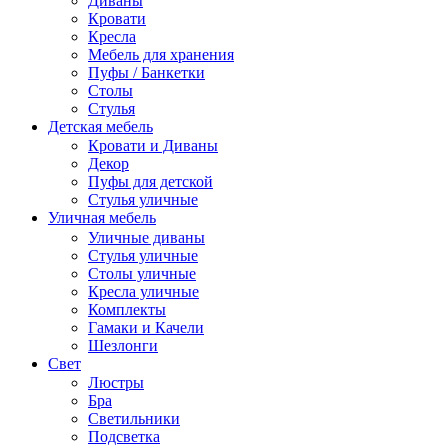
Диваны
Кровати
Кресла
Мебель для хранения
Пуфы / Банкетки
Столы
Стулья
Детская мебель
Кровати и Диваны
Декор
Пуфы для детской
Стулья уличные
Уличная мебель
Уличные диваны
Стулья уличные
Столы уличные
Кресла уличные
Комплекты
Гамаки и Качели
Шезлонги
Свет
Люстры
Бра
Светильники
Подсветка