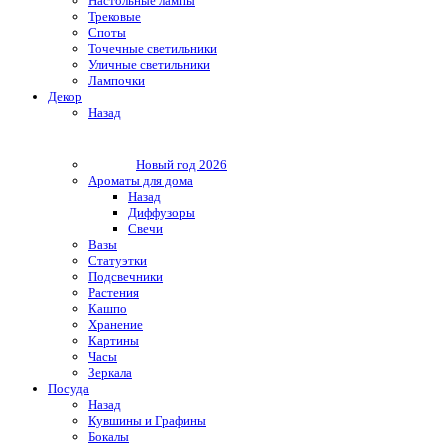
Настольные лампы
Трековые
Споты
Точечные светильники
Уличные светильники
Лампочки
Декор
Назад
Новый год 2026
Ароматы для дома
Назад
Диффузоры
Свечи
Вазы
Статуэтки
Подсвечники
Растения
Кашпо
Хранение
Картины
Часы
Зеркала
Посуда
Назад
Кувшины и Графины
Бокалы