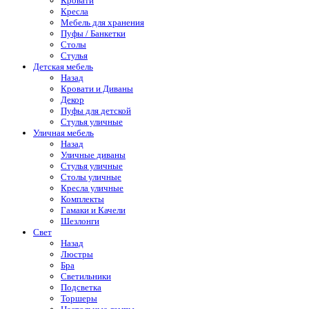
Кровати
Кресла
Мебель для хранения
Пуфы / Банкетки
Столы
Стулья
Детская мебель
Назад
Кровати и Диваны
Декор
Пуфы для детской
Стулья уличные
Уличная мебель
Назад
Уличные диваны
Стулья уличные
Столы уличные
Кресла уличные
Комплекты
Гамаки и Качели
Шезлонги
Свет
Назад
Люстры
Бра
Светильники
Подсветка
Торшеры