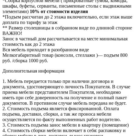
*Сборка корпусной мебели ( прикроватные тумбы, комоды,
шкафы, буфеты, серванты, письменные столы с выдвижными
элементами)
10% от стоимости изделия
*Подъем рассчитан до 2 этажа включительно, если этаж выше
доплата по тарифу за этаж
** Размер столешницы в собранном виде по длинной стороне
ВАЖНО!
Занос в частный дом рассчитывается на месте минимальная
стоимость как до 2 этажа
Вся мебель приходит в разобранном виде
Мелкогабаритный товар (консоли, стеллажи )— подъем 800
руб. /сборка 1000 руб.
Дополнительная информация
1. Мебель передается только при наличии договора и
документа, удостоверяющего личность Покупателя. В случае
приема мебели представителем Покупателя, необходимо
иметь при себе доверенность на получение и полный пакет
документов. В противном случае мебель передана не будет.
2. Стоимость подъема является фиксированной. Оплата
подъема, доставки, сборки, а так же проноса мебели
осуществляется по факту выполненных работ водителю.
3. Стоимость подъема занос мебели в квартиру (помещение)
4. Стоимость сборки мебели включает в себя: распаковку и
сборку мебели в день доставки, вынос упаковки.