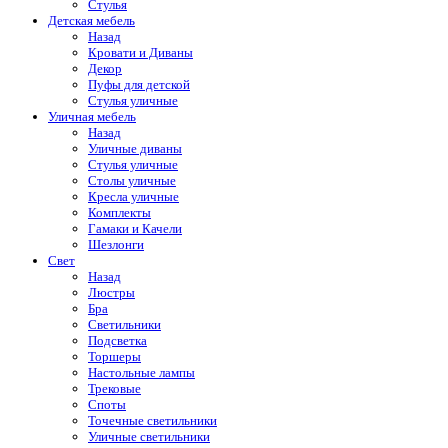
Стулья
Детская мебель
Назад
Кровати и Диваны
Декор
Пуфы для детской
Стулья уличные
Уличная мебель
Назад
Уличные диваны
Стулья уличные
Столы уличные
Кресла уличные
Комплекты
Гамаки и Качели
Шезлонги
Свет
Назад
Люстры
Бра
Светильники
Подсветка
Торшеры
Настольные лампы
Трековые
Споты
Точечные светильники
Уличные светильники