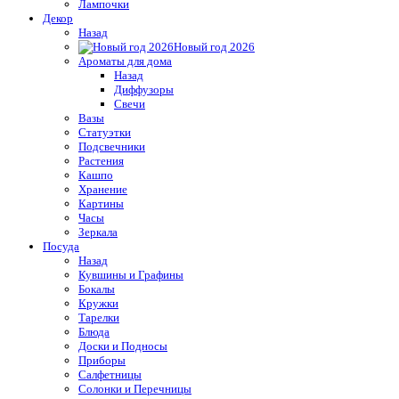
Лампочки
Декор
Назад
Новый год 2026
Ароматы для дома
Назад
Диффузоры
Свечи
Вазы
Статуэтки
Подсвечники
Растения
Кашпо
Хранение
Картины
Часы
Зеркала
Посуда
Назад
Кувшины и Графины
Бокалы
Кружки
Тарелки
Блюда
Доски и Подносы
Приборы
Салфетницы
Солонки и Перечницы