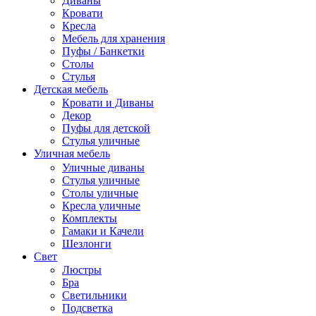
Диваны
Кровати
Кресла
Мебель для хранения
Пуфы / Банкетки
Столы
Стулья
Детская мебель
Кровати и Диваны
Декор
Пуфы для детской
Стулья уличные
Уличная мебель
Уличные диваны
Стулья уличные
Столы уличные
Кресла уличные
Комплекты
Гамаки и Качели
Шезлонги
Свет
Люстры
Бра
Светильники
Подсветка