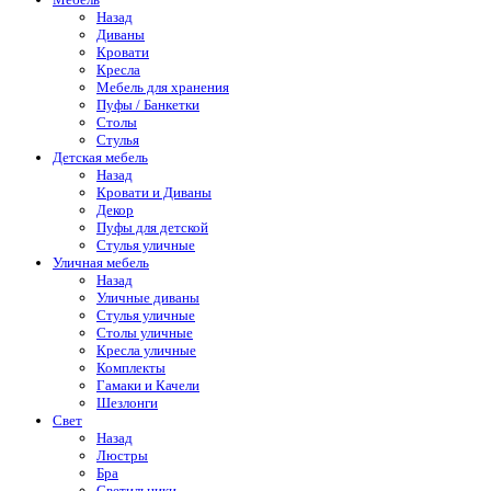
Назад
Диваны
Кровати
Кресла
Мебель для хранения
Пуфы / Банкетки
Столы
Стулья
Детская мебель
Назад
Кровати и Диваны
Декор
Пуфы для детской
Стулья уличные
Уличная мебель
Назад
Уличные диваны
Стулья уличные
Столы уличные
Кресла уличные
Комплекты
Гамаки и Качели
Шезлонги
Свет
Назад
Люстры
Бра
Светильники