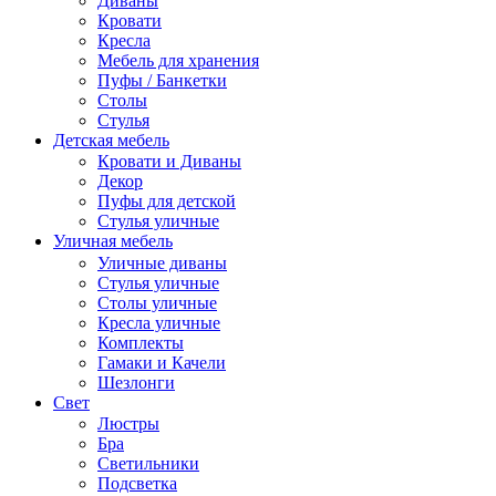
Диваны
Кровати
Кресла
Мебель для хранения
Пуфы / Банкетки
Столы
Стулья
Детская мебель
Кровати и Диваны
Декор
Пуфы для детской
Стулья уличные
Уличная мебель
Уличные диваны
Стулья уличные
Столы уличные
Кресла уличные
Комплекты
Гамаки и Качели
Шезлонги
Свет
Люстры
Бра
Светильники
Подсветка