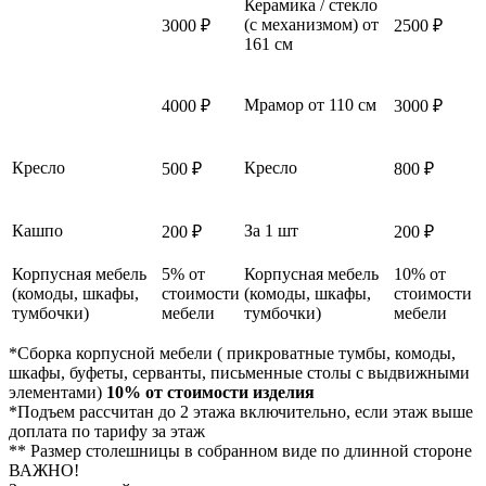
Керамика / стекло
(с механизмом) от
3000 ₽
2500 ₽
161 см
Мрамор от 110 см
4000 ₽
3000 ₽
Кресло
Кресло
500 ₽
800 ₽
Кашпо
За 1 шт
200 ₽
200 ₽
Корпусная мебель
5% от
Корпусная мебель
10% от
(комоды, шкафы,
стоимости
(комоды, шкафы,
стоимости
тумбочки)
мебели
тумбочки)
мебели
*Сборка корпусной мебели ( прикроватные тумбы, комоды,
шкафы, буфеты, серванты, письменные столы с выдвижными
элементами)
10% от стоимости изделия
*Подъем рассчитан до 2 этажа включительно, если этаж выше
доплата по тарифу за этаж
** Размер столешницы в собранном виде по длинной стороне
ВАЖНО!