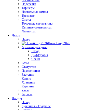
Подсветка
Торшеры
Настольные лампы
Трековые
Споты
Точечные светильники
Уличные светильники
Лампочки
Декор
Назад
Новый год 2026
Ароматы для дома
Назад
Диффузоры
Свечи
Вазы
Статуэтки
Подсвечники
Растения
Кашпо
Хранение
Картины
Часы
Зеркала
Посуда
Назад
Кувшины и Графины
Бокалы