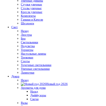
Уличные диваны
Стулья уличные
Столы уличные
Кресла уличные
Комплекты
Гамаки и Качели
Шезлонги
Свет
Назад
Люстры
Бра
Светильники
Подсветка
Торшеры
Настольные лампы
Трековые
Споты
Точечные светильники
Уличные светильники
Лампочки
Декор
Назад
Новый год 2026
Ароматы для дома
Назад
Диффузоры
Свечи
Вазы