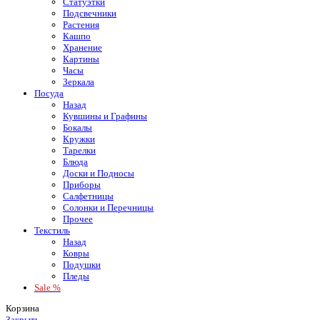
Статуэтки
Подсвечники
Растения
Кашпо
Хранение
Картины
Часы
Зеркала
Посуда
Назад
Кувшины и Графины
Бокалы
Кружки
Тарелки
Блюда
Доски и Подносы
Приборы
Салфетницы
Солонки и Перечницы
Прочее
Текстиль
Назад
Ковры
Подушки
Пледы
Sale %
Корзина
Закрыть