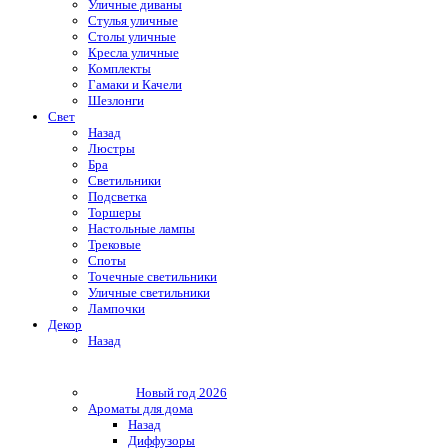
Уличные диваны
Стулья уличные
Столы уличные
Кресла уличные
Комплекты
Гамаки и Качели
Шезлонги
Свет
Назад
Люстры
Бра
Светильники
Подсветка
Торшеры
Настольные лампы
Трековые
Споты
Точечные светильники
Уличные светильники
Лампочки
Декор
Назад
Новый год 2026
Ароматы для дома
Назад
Диффузоры