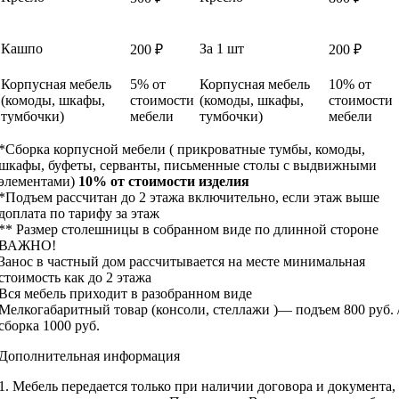
Кашпо
За 1 шт
200 ₽
200 ₽
Корпусная мебель
5% от
Корпусная мебель
10% от
(комоды, шкафы,
стоимости
(комоды, шкафы,
стоимости
тумбочки)
мебели
тумбочки)
мебели
*Сборка корпусной мебели ( прикроватные тумбы, комоды,
шкафы, буфеты, серванты, письменные столы с выдвижными
элементами)
10% от стоимости изделия
*Подъем рассчитан до 2 этажа включительно, если этаж выше
доплата по тарифу за этаж
** Размер столешницы в собранном виде по длинной стороне
ВАЖНО!
Занос в частный дом рассчитывается на месте минимальная
стоимость как до 2 этажа
Вся мебель приходит в разобранном виде
Мелкогабаритный товар (консоли, стеллажи )— подъем 800 руб. 
сборка 1000 руб.
Дополнительная информация
1. Мебель передается только при наличии договора и документа,