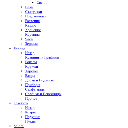
Свечи
Вазы
Статуэтки
Подсвечники
Растения
Кашпо
Хранение
Картины
Часы
Зеркала
Посуда
Назад
Кувшины и Графины
Бокалы
Кружки
Тарелки
Блюда
Доски и Подносы
Приборы
Салфетницы
Солонки и Перечницы
Прочее
Текстиль
Назад
Ковры
Подушки
Пледы
Sale %