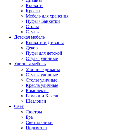
Диваны
Кровати
Кресла
Мебель для хранения
Пуфы / Банкетки
Столы
Стулья
Детская мебель
Кровати и Диваны
Декор
Пуфы для детской
Стулья уличные
Уличная мебель
Уличные диваны
Стулья уличные
Столы уличные
Кресла уличные
Комплекты
Гамаки и Качели
Шезлонги
Свет
Люстры
Бра
Светильники
Подсветка