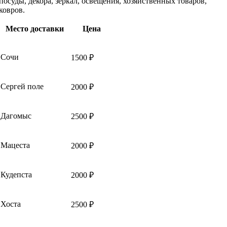
посуды, декора, зеркал, освещения, хозяйственных товаров,
ковров.
Место доставки
Цена
Сочи
1500 ₽
Сергей поле
2000 ₽
Дагомыс
2500 ₽
Мацеста
2000 ₽
Кудепста
2000 ₽
Хоста
2500 ₽