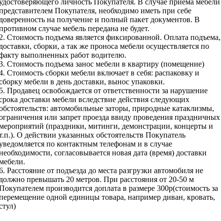
удостоверяющего личность Покупателя. В случае приема мебели
представителем Покупателя, необходимо иметь при себе
доверенность на получение и полный пакет документов. В
противном случае мебель передана не будет.
2. Стоимость подъема является фиксированной. Оплата подъема,
доставки, сборки, а так же проноса мебели осуществляется по
факту выполненных работ водителю.
3. Стоимость подъема занос мебели в квартиру (помещение)
4. Стоимость сборки мебели включает в себя: распаковку и
сборку мебели в день доставки, вынос упаковки.
5. Продавец освобождается от ответственности за нарушение
срока доставки мебели вследствие действия следующих
обстоятельств: автомобильные заторы, природные катаклизмы,
ограничения или запрет проезда ввиду проведения праздничных
мероприятий (праздники, митинги, демонстрации, концерты и
т.п.). О действии указанных обстоятельств Покупатель
уведомляется по контактным телефонам и в случае
необходимости, согласовывается новая дата (время) доставки
мебели.
6. Расстояние от подъезда до места разгрузки автомобиля не
должно превышать 20 метров. При расстояния от 20-50 м
Покупателем производится доплата в размере 300р(стоимость за
перемещение одной единицы товара, например диван, кровать,
стул)