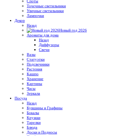
Споты
Точечные светильники
Уличные светильники
Лампочки
Декор
Назад
Новый год 2026
Ароматы для дома
Назад
Диффузоры
Свечи
Вазы
Статуэтки
Подсвечники
Растения
Кашпо
Хранение
Картины
Часы
Зеркала
Посуда
Назад
Кувшины и Графины
Бокалы
Кружки
Тарелки
Блюда
Доски и Подносы