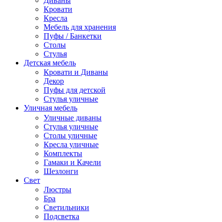
Диваны
Кровати
Кресла
Мебель для хранения
Пуфы / Банкетки
Столы
Стулья
Детская мебель
Кровати и Диваны
Декор
Пуфы для детской
Стулья уличные
Уличная мебель
Уличные диваны
Стулья уличные
Столы уличные
Кресла уличные
Комплекты
Гамаки и Качели
Шезлонги
Свет
Люстры
Бра
Светильники
Подсветка