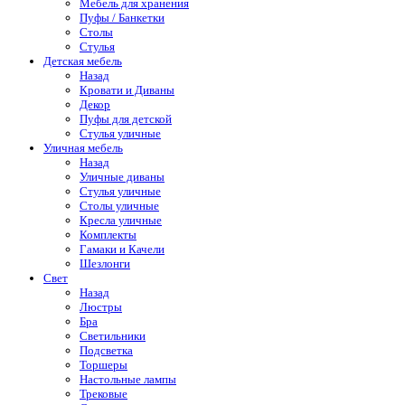
Мебель для хранения
Пуфы / Банкетки
Столы
Стулья
Детская мебель
Назад
Кровати и Диваны
Декор
Пуфы для детской
Стулья уличные
Уличная мебель
Назад
Уличные диваны
Стулья уличные
Столы уличные
Кресла уличные
Комплекты
Гамаки и Качели
Шезлонги
Свет
Назад
Люстры
Бра
Светильники
Подсветка
Торшеры
Настольные лампы
Трековые