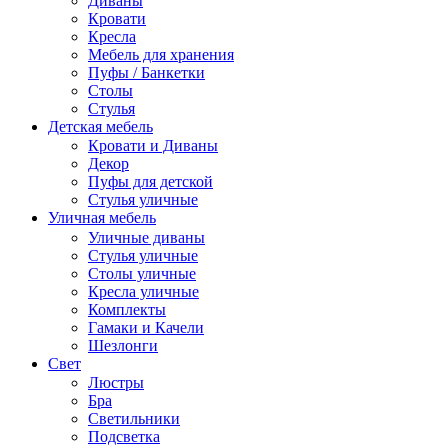
Диваны
Кровати
Кресла
Мебель для хранения
Пуфы / Банкетки
Столы
Стулья
Детская мебель
Кровати и Диваны
Декор
Пуфы для детской
Стулья уличные
Уличная мебель
Уличные диваны
Стулья уличные
Столы уличные
Кресла уличные
Комплекты
Гамаки и Качели
Шезлонги
Свет
Люстры
Бра
Светильники
Подсветка