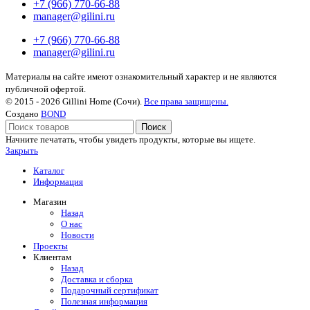
+7 (966) 770-66-88
manager@gilini.ru
+7 (966) 770-66-88
manager@gilini.ru
Материалы на сайте имеют ознакомительный характер и не являются
публичной офертой.
© 2015 - 2026 Gillini Home (Сочи).
Все права защищены.
Создано
BOND
Поиск
Начните печатать, чтобы увидеть продукты, которые вы ищете.
Закрыть
Каталог
Информация
Магазин
Назад
О нас
Новости
Проекты
Клиентам
Назад
Доставка и сборка
Подарочный сертификат
Полезная информация