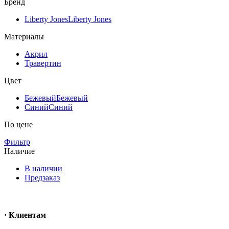
Бренд
Liberty Jones
Liberty Jones
Материалы
Акрил
Травертин
Цвет
Бежевый
Бежевый
Синий
Синий
По цене
Фильтр
Наличие
В наличии
Предзаказ
· Клиентам