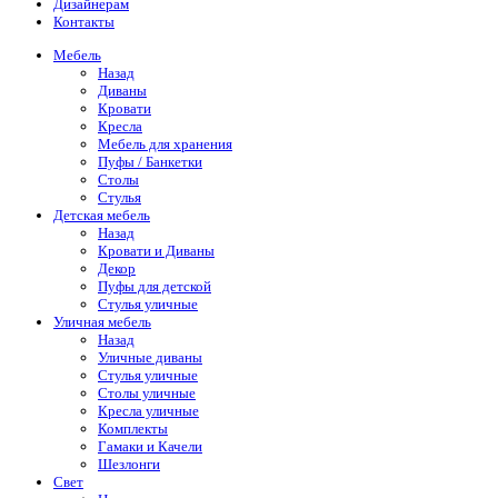
Дизайнерам
Контакты
Мебель
Назад
Диваны
Кровати
Кресла
Мебель для хранения
Пуфы / Банкетки
Столы
Стулья
Детская мебель
Назад
Кровати и Диваны
Декор
Пуфы для детской
Стулья уличные
Уличная мебель
Назад
Уличные диваны
Стулья уличные
Столы уличные
Кресла уличные
Комплекты
Гамаки и Качели
Шезлонги
Свет