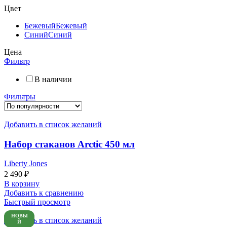
Цвет
Бежевый
Бежевый
Синий
Синий
Цена
Фильтр
В наличии
Фильтры
Добавить в список желаний
Набор стаканов Arctic 450 мл
Liberty Jones
2 490
₽
В корзину
Добавить к сравнению
Быстрый просмотр
НОВЫ
Добавить в список желаний
Й