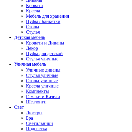
Диваны
Кровати
Кресла
Мебель для хранения
Пуфы / Банкетки
Столы
Стулья
Детская мебель
Кровати и Диваны
Декор
Пуфы для детской
Стулья уличные
Уличная мебель
Уличные диваны
Стулья уличные
Столы уличные
Кресла уличные
Комплекты
Гамаки и Качели
Шезлонги
Свет
Люстры
Бра
Светильники
Подсветка