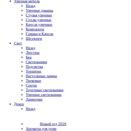
Уличная мебель
Назад
Уличные диваны
Стулья уличные
Столы уличные
Кресла уличные
Комплекты
Гамаки и Качели
Шезлонги
Свет
Назад
Люстры
Бра
Светильники
Подсветка
Торшеры
Настольные лампы
Трековые
Споты
Точечные светильники
Уличные светильники
Лампочки
Декор
Назад
Новый год 2026
Ароматы для дома