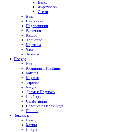
Назад
Диффузоры
Свечи
Вазы
Статуэтки
Подсвечники
Растения
Кашпо
Хранение
Картины
Часы
Зеркала
Посуда
Назад
Кувшины и Графины
Бокалы
Кружки
Тарелки
Блюда
Доски и Подносы
Приборы
Салфетницы
Солонки и Перечницы
Прочее
Текстиль
Назад
Ковры
Подушки