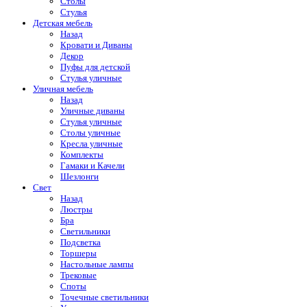
Столы
Стулья
Детская мебель
Назад
Кровати и Диваны
Декор
Пуфы для детской
Стулья уличные
Уличная мебель
Назад
Уличные диваны
Стулья уличные
Столы уличные
Кресла уличные
Комплекты
Гамаки и Качели
Шезлонги
Свет
Назад
Люстры
Бра
Светильники
Подсветка
Торшеры
Настольные лампы
Трековые
Споты
Точечные светильники