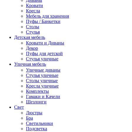
Диваны
Кровати
Кресла
Мебель для хранения
Пуфы / Банкетки
Столы
Стулья
Детская мебель
Кровати и Диваны
Декор
Пуфы для детской
Стулья уличные
Уличная мебель
Уличные диваны
Стулья уличные
Столы уличные
Кресла уличные
Комплекты
Гамаки и Качели
Шезлонги
Свет
Люстры
Бра
Светильники
Подсветка