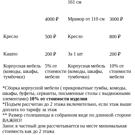
161 см
Мрамор от 110 см
4000 ₽
3000 ₽
Кресло
Кресло
500 ₽
800 ₽
Кашпо
За 1 шт
200 ₽
200 ₽
Корпусная мебель
5% от
Корпусная мебель
10% от
(комоды, шкафы,
стоимости
(комоды, шкафы,
стоимости
тумбочки)
мебели
тумбочки)
мебели
*Сборка корпусной мебели ( прикроватные тумбы, комоды,
шкафы, буфеты, серванты, письменные столы с выдвижными
элементами)
10% от стоимости изделия
*Подъем рассчитан до 2 этажа включительно, если этаж выше
доплата по тарифу за этаж
** Размер столешницы в собранном виде по длинной стороне
ВАЖНО!
Занос в частный дом рассчитывается на месте минимальная
стоимость как до 2 этажа