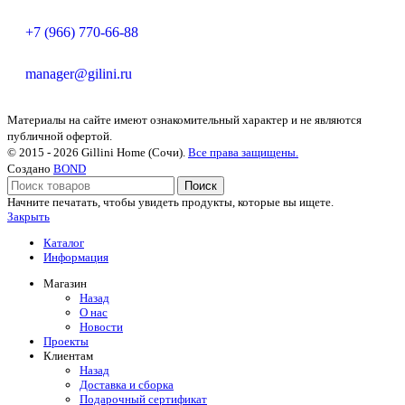
+7 (966) 770-66-88
manager@gilini.ru
Материалы на сайте имеют ознакомительный характер и не являются
публичной офертой.
© 2015 - 2026 Gillini Home (Сочи).
Все права защищены.
Создано
BOND
Поиск
Начните печатать, чтобы увидеть продукты, которые вы ищете.
Закрыть
Каталог
Информация
Магазин
Назад
О нас
Новости
Проекты
Клиентам
Назад
Доставка и сборка
Подарочный сертификат