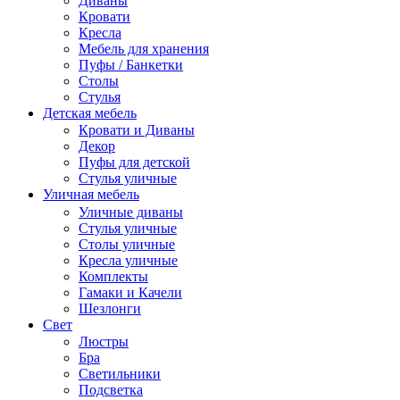
Диваны
Кровати
Кресла
Мебель для хранения
Пуфы / Банкетки
Столы
Стулья
Детская мебель
Кровати и Диваны
Декор
Пуфы для детской
Стулья уличные
Уличная мебель
Уличные диваны
Стулья уличные
Столы уличные
Кресла уличные
Комплекты
Гамаки и Качели
Шезлонги
Свет
Люстры
Бра
Светильники
Подсветка