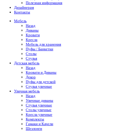
Полезная информация
Дизайнерам
Контакты
Мебель
Назад
Диваны
Кровати
Кресла
Мебель для хранения
Пуфы / Банкетки
Столы
Стулья
Детская мебель
Назад
Кровати и Диваны
Декор
Пуфы для детской
Стулья уличные
Уличная мебель
Назад
Уличные диваны
Стулья уличные
Столы уличные
Кресла уличные
Комплекты
Гамаки и Качели
Шезлонги