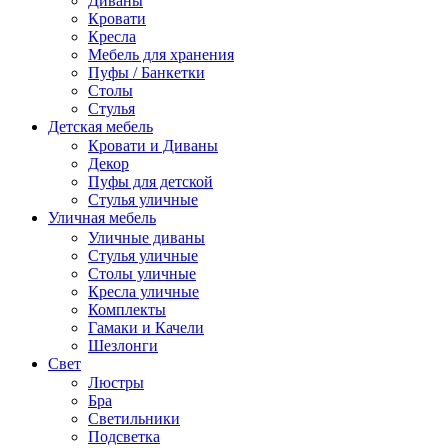
Диваны
Кровати
Кресла
Мебель для хранения
Пуфы / Банкетки
Столы
Стулья
Детская мебель
Кровати и Диваны
Декор
Пуфы для детской
Стулья уличные
Уличная мебель
Уличные диваны
Стулья уличные
Столы уличные
Кресла уличные
Комплекты
Гамаки и Качели
Шезлонги
Свет
Люстры
Бра
Светильники
Подсветка