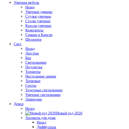
Уличная мебель
Назад
Уличные диваны
Стулья уличные
Столы уличные
Кресла уличные
Комплекты
Гамаки и Качели
Шезлонги
Свет
Назад
Люстры
Бра
Светильники
Подсветка
Торшеры
Настольные лампы
Трековые
Споты
Точечные светильники
Уличные светильники
Лампочки
Декор
Назад
Новый год 2026
Ароматы для дома
Назад
Диффузоры