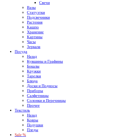
Свечи
Вазы
Статуэтки
Подсвечники
Растения
Кашпо
Хранение
Картины
Часы
Зеркала
Посуда
Назад
Кувшины и Графины
Бокалы
Кружки
Тарелки
Блюда
Доски и Подносы
Приборы
Салфетницы
Солонки и Перечницы
Прочее
Текстиль
Назад
Ковры
Подушки
Пледы
Sale %